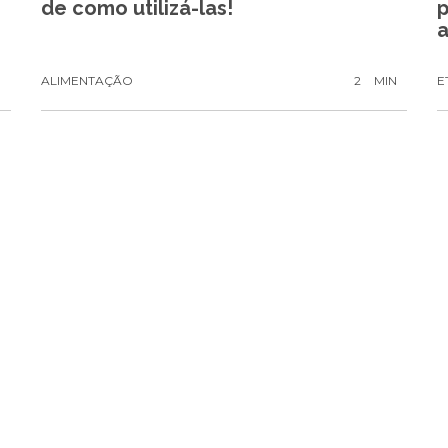
de como utilizá-las!
p
a
N
ALIMENTAÇÃO
2
MIN
E
N