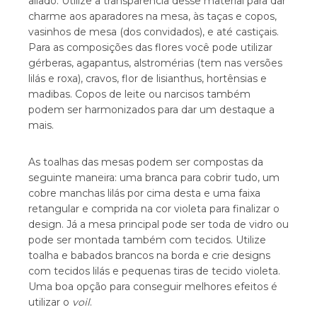
aliado. Utilize a transparência desse material para dar
charme aos aparadores na mesa, às taças e copos,
vasinhos de mesa (dos convidados), e até castiçais.
Para as composições das flores você pode utilizar
gérberas, agapantus, alstromérias (tem nas versões
lilás e roxa), cravos, flor de lisianthus, hortênsias e
madibas. Copos de leite ou narcisos também
podem ser harmonizados para dar um destaque a
mais.
As toalhas das mesas podem ser compostas da
seguinte maneira: uma branca para cobrir tudo, um
cobre manchas lilás por cima desta e uma faixa
retangular e comprida na cor violeta para finalizar o
design. Já a mesa principal pode ser toda de vidro ou
pode ser montada também com tecidos. Utilize
toalha e babados brancos na borda e crie designs
com tecidos lilás e pequenas tiras de tecido violeta.
Uma boa opção para conseguir melhores efeitos é
utilizar o
voil
.