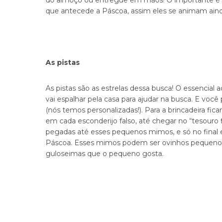
do almoço ou entregue em mãos! O importante é
que antecede a Páscoa, assim eles se animam ainda
As pistas
As pistas são as estrelas dessa busca! O essencial
vai espalhar pela casa para ajudar na busca. E vo
(nós temos personalizadas!). Para a brincadeira f
em cada esconderijo falso, até chegar no “tesouro f
pegadas até esses pequenos mimos, e só no final 
Páscoa. Esses mimos podem ser ovinhos pequenos
guloseimas que o pequeno gosta.