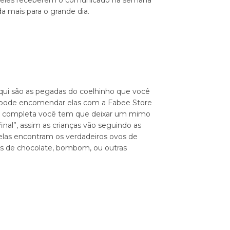
 eles receberem o comunicado na semana
 mais para o grande dia.
 aqui são as pegadas do coelhinho que você
cê pode encomendar elas com a Fabee Store
icar completa você tem que deixar um mimo
inal”, assim as crianças vão seguindo as
elas encontram os verdadeiros ovos de
 de chocolate, bombom, ou outras