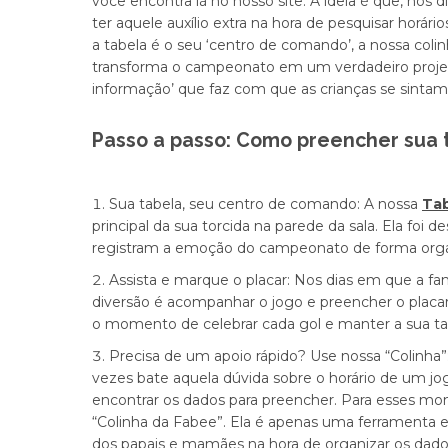
você encontra lá no nosso site. A ideia é que, nos 
ter aquele auxílio extra na hora de pesquisar horário
a tabela é o seu ‘centro de comando’, a nossa coli
transforma o campeonato em um verdadeiro projeto 
informação’ que faz com que as crianças se sintam 
Passo a passo: Como preencher sua t
Sua tabela, seu centro de comando:
A nossa
Tab
principal da sua torcida na parede da sala. Ela foi 
registram a emoção do campeonato de forma organ
Assista e marque o placar:
Nos dias em que a famí
diversão é acompanhar o jogo e preencher o placar r
o momento de celebrar cada gol e manter a sua tab
Precisa de um apoio rápido? Use nossa “Colinha”
vezes bate aquela dúvida sobre o horário de um jo
encontrar os dados para preencher. Para esses mom
“Colinha da Fabee”
. Ela é apenas uma ferramenta ext
dos papais e mamães na hora de organizar os dados