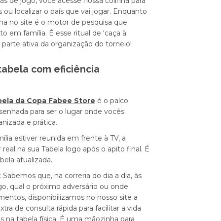
dias de jogo, você acesse nossa colinha para
s ou localizar o país que vai jogar. Enquanto
nha no site é o motor de pesquisa que
em família. É esse ritual de ‘caça à
parte ativa da organização do torneio!
abela com eficiência
ela da Copa Fabee Store
é o palco
desenhada para ser o lugar onde vocês
izada e prática.
lia estiver reunida em frente à TV, a
eal na sua Tabela logo após o apito final. É
ela atualizada.
:
Sabemos que, na correria do dia a dia, às
go, qual o próximo adversário ou onde
entos, disponibilizamos no nosso site a
ra de consulta rápida para facilitar a vida
 na tabela física. É uma mãozinha para